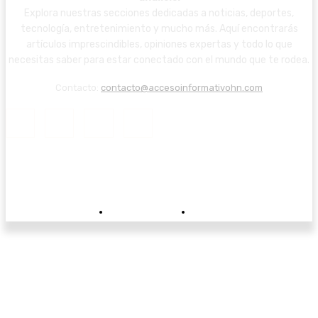
Explora nuestras secciones dedicadas a noticias, deportes,
tecnología, entretenimiento y mucho más. Aquí encontrarás
artículos imprescindibles, opiniones expertas y todo lo que
necesitas saber para estar conectado con el mundo que te rodea.
Contacto:
contacto@accesoinformativohn.com
© Copyright - Acceso Informativo Honduras.
- Diseño Web Ingenio
Sobre Nosotros
Contacto