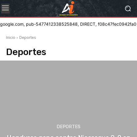
google.com, pub-5477412338525848, DIRECT, f08c47fec0942fa0
Inicio
Deportes
Deportes
DEPORTES